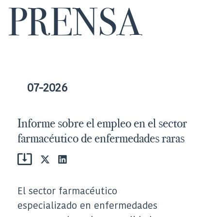
PRENSA
07-2026
Informe sobre el empleo en el sector
farmacéutico de enfermedades raras
Compartir
Compartir
en
en
X
LinkedIn
(Twitter)
El sector farmacéutico
especializado en enfermedades