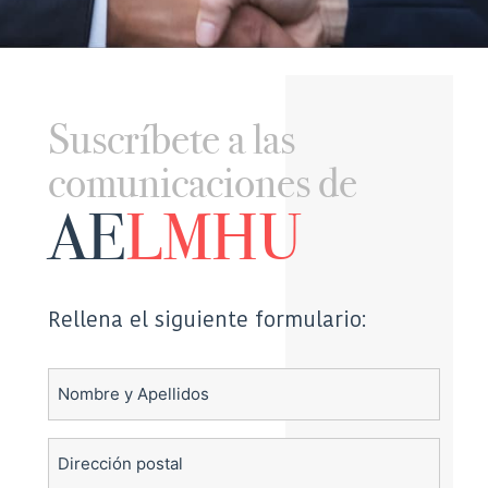
Suscríbete a las
comunicaciones de
AE
LMHU
Rellena el siguiente formulario:
Nombre
y
Apellidos
Dirección
postal