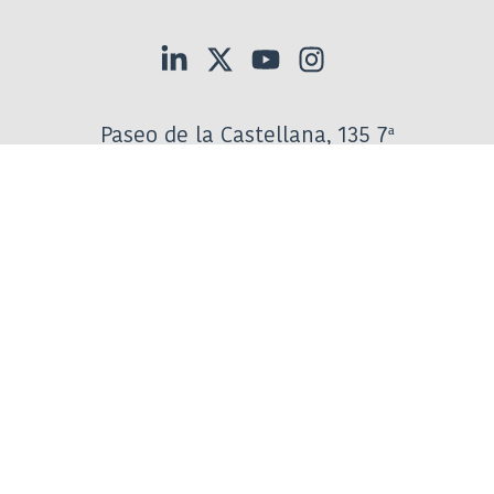
Paseo de la Castellana, 135 7ª
28046 Madrid
Tel:
917906800
Suscríbete a las comunicaciones de
AELMHU
:
Información general
informacion@aelmhu.es