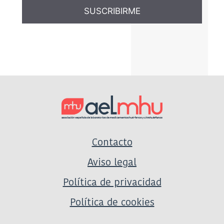
A
l
t
e
r
n
a
t
i
Contacto
v
e
Aviso legal
:
Política de privacidad
Política de cookies