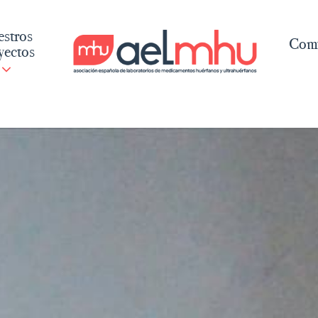
stros
Comu
yectos