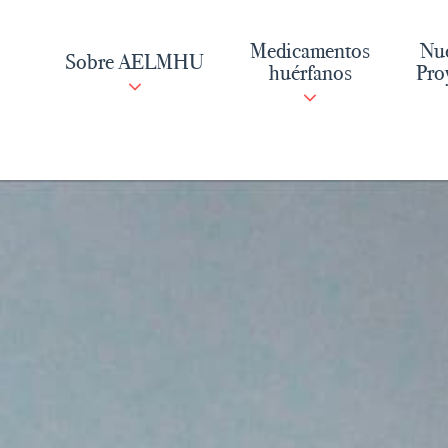
Saltar
al
Medicamentos
Nue
Sobre AELMHU
contenido
huérfanos
Pro