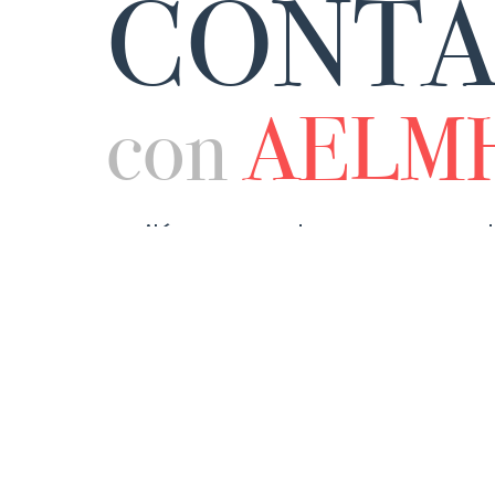
CONTA
con
AELM
Facilítanos tus datos y nos pon
contigo:
Nombre
Email
Teléfono