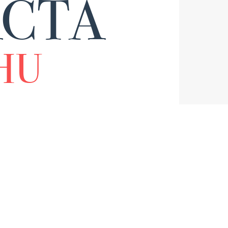
CTA
HU
dremos en contacto