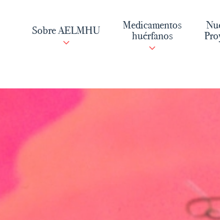
Saltar
al
Medicamentos
Nue
Sobre AELMHU
contenido
huérfanos
Pro