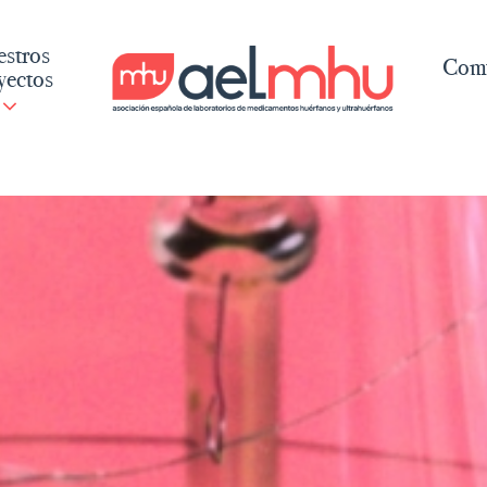
stros
Comu
yectos