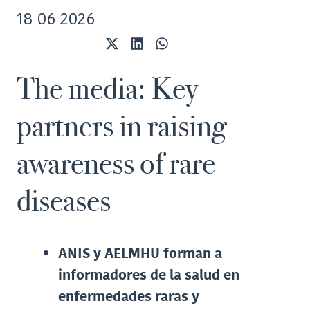
18 06 2026
Share
Share
Share
on
on
on
X
LinkedIn
WhatsApp
The media: Key
(Twitter)
partners in raising
awareness of rare
diseases
ANIS y AELMHU forman a
informadores de la salud en
enfermedades raras y