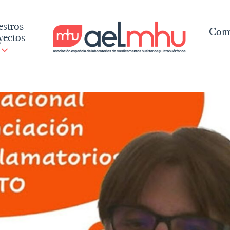
stros
Comu
yectos