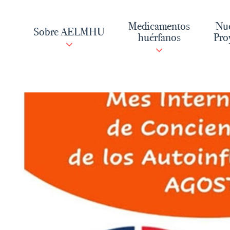
Saltar
al
Medicamentos
Nue
Sobre AELMHU
contenido
huérfanos
Pro