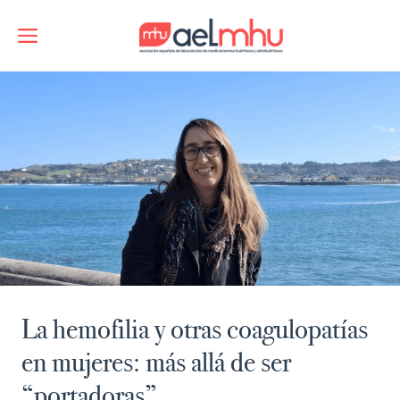
Saltar
al
Menú
contenido
La hemofilia y otras coagulopatías
en mujeres: más allá de ser
“portadoras”