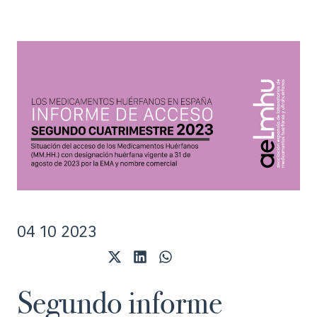
04 10 2023
Compartir
Compartir
Compartir
en
en
en
X
LinkedIn
WhatsApp
Segundo informe
(Twitter)