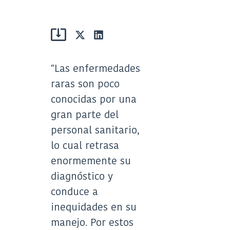
Compartir
Compartir
en
en
X
LinkedIn
(Twitter)
"Las enfermedades
raras son poco
conocidas por una
gran parte del
personal sanitario,
lo cual retrasa
enormemente su
diagnóstico y
conduce a
inequidades en su
manejo. Por estos