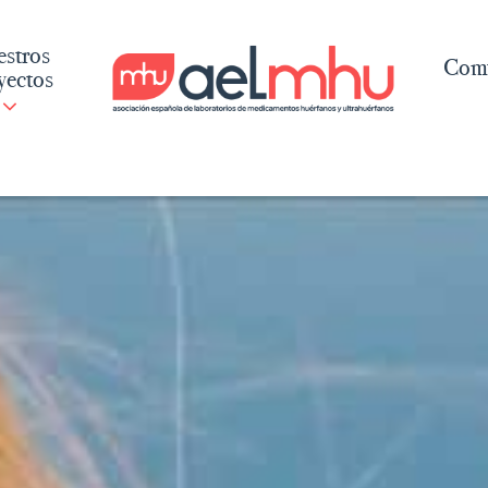
stros
Comu
yectos