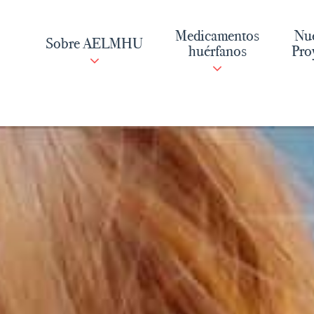
Saltar
al
Medicamentos
Nue
Sobre AELMHU
contenido
huérfanos
Pro