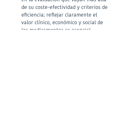
de su coste-efectividad y criterios de
eficiencia; reflejar claramente el
valor clínico, económico y social de
los medicamentos es esencial.
Celebramos la voluntad del
Ministerio de determinar los
criterios para la elaboración de las
directrices, guías y procedimientos
de evaluación con reglas claras y
transparentes para cada uno de
ellos, así como sus mecanismos de
aprobación. Desde AELMHU
consideramos que
se deberían
trabajar desde la colaboración y el