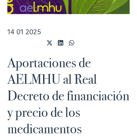
14 01 2025
Compartir
Compartir
Compartir
en
en
en
X
LinkedIn
WhatsApp
Aportaciones de
(Twitter)
AELMHU al Real
Decreto de financiación
y precio de los
medicamentos