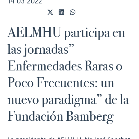
14 03 2022
Compartir
Compartir
Compartir
en
en
en
X
LinkedIn
WhatsApp
AELMHU participa en
(Twitter)
las jornadas”
Enfermedades Raras o
Poco Frecuentes: un
nuevo paradigma” de la
Fundación Bamberg