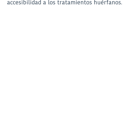
accesibilidad a los tratamientos huérfanos.
Contacto
Aviso legal
Política de privacidad
Política de cookies
Paseo de la Castellana, 135 7ª