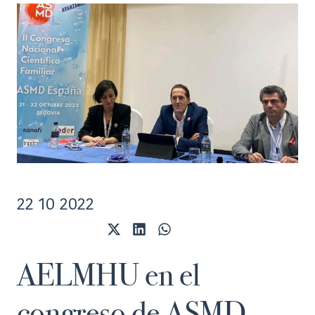
22 10 2022
Compartir
Compartir
Compartir
en
en
en
X
LinkedIn
WhatsApp
AELMHU en el
(Twitter)
congreso de ASMD