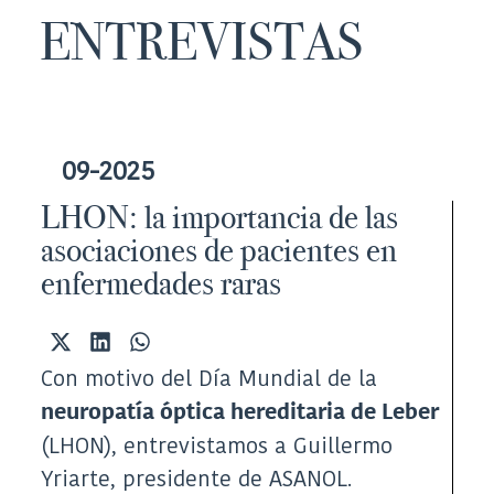
ENTREVISTAS
09-2025
LHON: la importancia de las
asociaciones de pacientes en
enfermedades raras
Compartir
Compartir
Compartir
en
en
en
Con motivo del Día Mundial de la
X
LinkedIn
WhatsApp
(Twitter)
neuropatía óptica hereditaria de Leber
(LHON), entrevistamos a Guillermo
Yriarte, presidente de ASANOL.