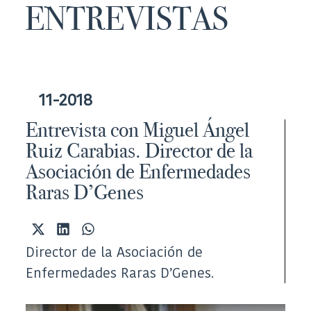
ENTREVISTAS
11-2018
Entrevista con Miguel Ángel
Ruiz Carabias. Director de la
Asociación de Enfermedades
Raras D’Genes
Compartir
Compartir
Compartir
en
en
en
Director de la Asociación de
X
LinkedIn
WhatsApp
(Twitter)
Enfermedades Raras D’Genes.