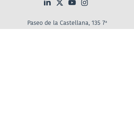
Paseo de la Castellana, 135 7ª
28046 Madrid
Tel:
917906800
Suscríbete a las comunicaciones de
AELMHU
:
Información general
informacion@aelmhu.es
:
Comunicación y prensa