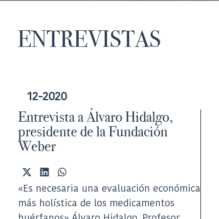
ENTREVISTAS
12-2020
Entrevista a Álvaro Hidalgo,
presidente de la Fundación
Weber
Compartir
Compartir
Compartir
en
en
en
«Es necesaria una evaluación económica
X
LinkedIn
WhatsApp
(Twitter)
más holística de los medicamentos
huérfanos» Álvaro Hidalgo. Profesor