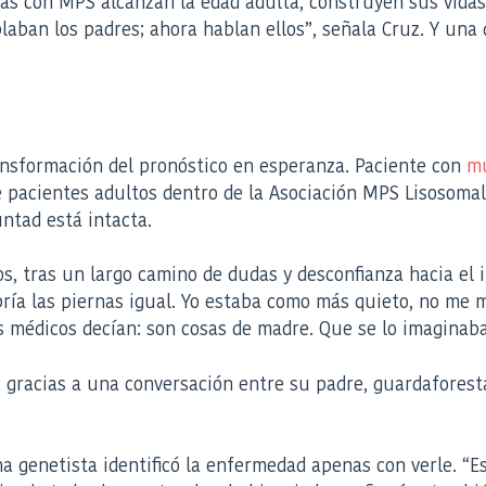
nas con MPS alcanzan la edad adulta, construyen sus vidas
blaban los padres; ahora hablan ellos”, señala Cruz. Y un
nsformación del pronóstico en esperanza. Paciente con
mu
de pacientes adultos dentro de la Asociación MPS Lisosomal
untad está intacta.
s, tras un largo camino de dudas y desconfianza hacia el 
ría las piernas igual. Yo estaba como más quieto, no me m
 médicos decían: son cosas de madre. Que se lo imaginaba
ta, gracias a una conversación entre su padre, guardafore
na genetista identificó la enfermedad apenas con verle. “E