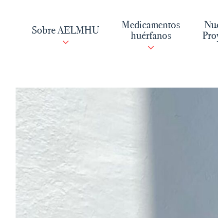
Saltar
al
Medicamentos
Nue
Sobre AELMHU
contenido
huérfanos
Pro