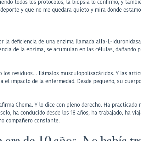
do todos los protocolos, la biopsia lo confirmó, y también
 deporte y que no me quedara quieto y mira donde estamo
r la deficiencia de una enzima llamada alfa-L-iduronidas
encia de la enzima, se acumulan en las células, dañando p
 los residuos… llámalos musculopolisacáridos. Y las arti
a el impacto de la enfermedad. Desde pequeño, su cuerpo
firma Chema. Y lo dice con pleno derecho. Ha practicado m
solo, ha conducido desde los 18 años, ha trabajado, ha via
como compañero constante.
a era de 10 años. No había t