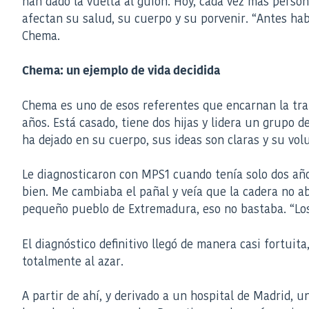
han dado la vuelta al guion. Hoy, cada vez más perso
afectan su salud, su cuerpo y su porvenir. “Antes ha
Chema.
Chema: un ejemplo de vida decidida
Chema es uno de esos referentes que encarnan la tra
años. Está casado, tiene dos hijas y lidera un grupo 
ha dejado en su cuerpo, sus ideas son claras y su vol
Le diagnosticaron con MPS1 cuando tenía solo dos año
bien. Me cambiaba el pañal y veía que la cadera no ab
pequeño pueblo de Extremadura, eso no bastaba. “Los
El diagnóstico definitivo llegó de manera casi fortui
totalmente al azar.
A partir de ahí, y derivado a un hospital de Madrid, u