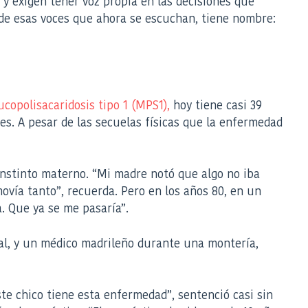
 y exigen tener voz propia en las decisiones que
a de esas voces que ahora se escuchan, tiene nombre:
copolisacaridosis tipo 1 (MPS1),
hoy tiene casi 39
es. A pesar de las secuelas físicas que la enfermedad
instinto materno. “Mi madre notó que algo no iba
ovía tanto”, recuerda. Pero en los años 80, en un
. Que ya se me pasaría”.
stal, y un médico madrileño durante una montería,
ste chico tiene esta enfermedad”, sentenció casi sin