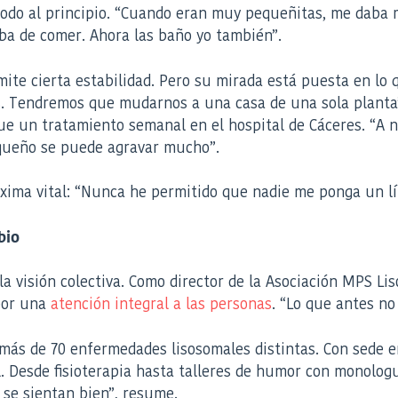
todo al principio. “Cuando eran muy pequeñitas, me daba 
aba de comer. Ahora las baño yo también”.
te cierta estabilidad. Pero su mirada está puesta en lo q
as. Tendremos que mudarnos a una casa de una sola planta
ue un tratamiento semanal en el hospital de Cáceres. “A 
equeño se puede agravar mucho”.
máxima vital: “Nunca he permitido que nadie me ponga un l
bio
a la visión colectiva. Como director de la Asociación MPS 
por una
atención integral a las personas
. “Lo que antes no
a más de 70 enfermedades lisosomales distintas. Con sede 
 Desde fisioterapia hasta talleres de humor con monologuis
 se sientan bien”, resume.