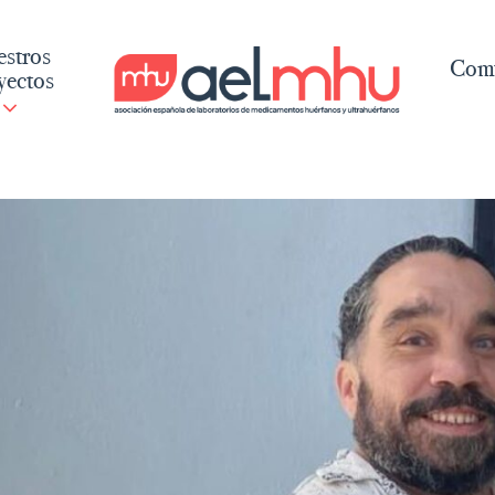
stros
Comu
yectos