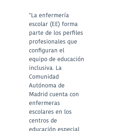
en
en
X
LinkedIn
(Twitter)
"La enfermería
escolar (EE) forma
parte de los perfiles
profesionales que
configuran el
equipo de educación
inclusiva. La
Comunidad
Autónoma de
Madrid cuenta con
enfermeras
escolares en los
centros de
educación especial